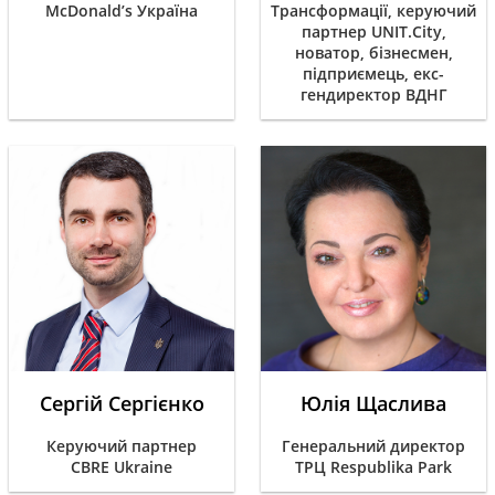
McDonald’s Україна
Трансформації, керуючий
партнер UNIT.City,
новатор, бізнесмен,
підприємець, екс-
гендиректор ВДНГ
Сергій Сергієнко
Юлія Щаслива
Керуючий партнер
Генеральний директор
CBRE Ukraine
ТРЦ Respublika Park