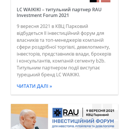
LC WAIKIKI – титульний партнер RAU
Investment Forum 2021
9 вересня 2021 в КВЦ Парковий
відбудеться II інвестиційний форум для
власників та топ-менеджерів компаній
сфери роздрібної торгівлі, девелопменту,
інвесторів, представників влади, брокерів
і консультантів, компаній сегменту b2b.
Титульним партнером події виступає
турецький бренд LC WAIKIKI.
ЧИТАТИ ДАЛІ »