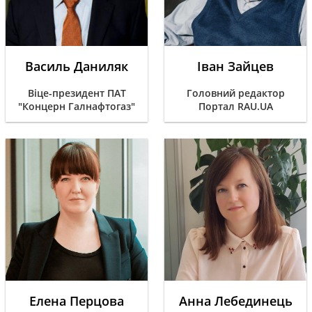
Василь Даниляк
Іван Зайцев
Віце-президент ПАТ
Головний редактор
"Концерн Галнафтогаз"
Портал RAU.UA
Елена Перцова
Анна Лебединець