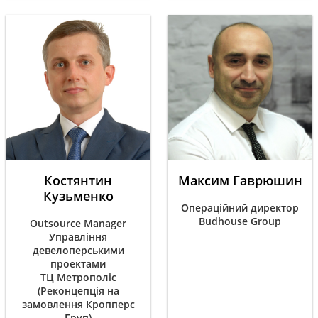
Костянтин
Максим Гаврюшин
Кузьменко
Операційний директор
Budhouse Group
Outsource Manager
Управління
девелоперськими
проектами
ТЦ Метрополіс
(Реконцепція на
замовлення Кропперс
Груп)