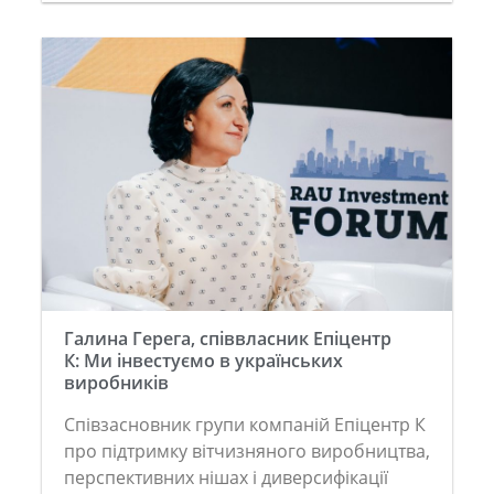
Галина Герега, співвласник Епіцентр
К: Ми інвестуємо в українських
виробників
Співзасновник групи компаній Епіцентр К
про підтримку вітчизняного виробництва,
перспективних нішах і диверсифікації