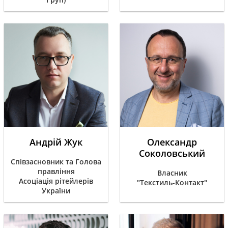
Андрій Жук
Олександр
Соколовський
Співзасновник та Голова
правління
Власник
Асоціація рітейлерів
"Текстиль-Контакт"
України